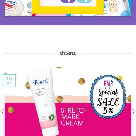
ข่าวสาร
01
พ.ย.