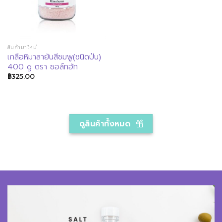
สินค้ามาใหม่
เกลือหิมาลายันสีชมพู(ชนิดป่น)
400 g ตรา ซอล์ทฮัท
฿
325.00
ดูสินค้าทั้งหมด