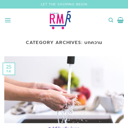
Skip
LET THE SHOPING BEGIN
to
content
CATEGORY ARCHIVES:
บทความ
25
ก.ย.