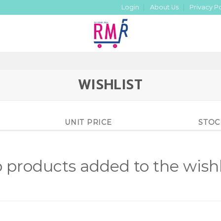
Login
About Us
Privacy Po
WISHLIST
UNIT PRICE
STOC
 products added to the wishl