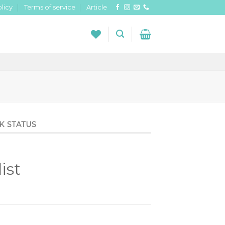
licy
Terms of service
Article
K STATUS
ist