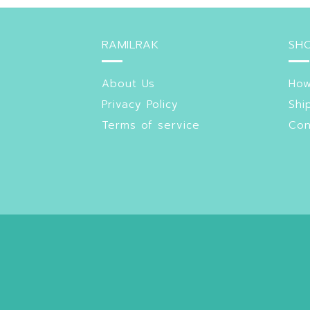
RAMILRAK
SHO
About Us
How
Privacy Policy
Shi
Terms of service
Con