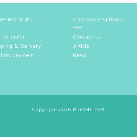
PPING GUIDE
CUSTOMER SERVICE
 to order
Contact Us
pping & Delivery
Article
firm payment
News
Copyright 2026 © RAMILRAK